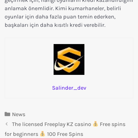
geçirmek için, hangi oyunların kredi kazandırdığını
anlamak önemlidir. Kimi kumarhaneler, belirli
oyunlar için daha fazla puan temin ederken,
başkaları için daha kısıtlı kredi verebilir.
Salinder_dev
News
The licensed Freeplay KZ casino
Free spins
for beginners
100 Free Spins