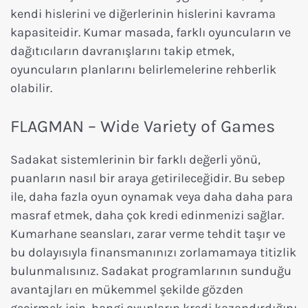
kendi hislerini ve diğerlerinin hislerini kavrama
kapasiteidir. Kumar masada, farklı oyuncuların ve
dağıtıcıların davranışlarını takip etmek,
oyuncuların planlarını belirlemelerine rehberlik
olabilir.
FLAGMAN – Wide Variety of Games
Sadakat sistemlerinin bir farklı değerli yönü,
puanların nasıl bir araya getirileceğidir. Bu sebep
ile, daha fazla oyun oynamak veya daha daha para
masraf etmek, daha çok kredi edinmenizi sağlar.
Kumarhane seansları, zarar verme tehdit taşır ve
bu dolayısıyla finansmanınızı zorlamamaya titizlik
bulunmalısınız. Sadakat programlarının sunduğu
avantajları en mükemmel şekilde gözden