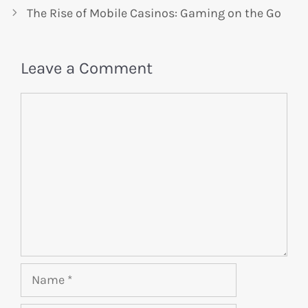
The Rise of Mobile Casinos: Gaming on the Go
Leave a Comment