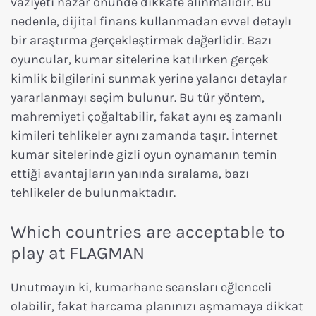
vaziyeti nazar önünde dikkate alınmalıdır. Bu
nedenle, dijital finans kullanmadan evvel detaylı
bir araştırma gerçekleştirmek değerlidir. Bazı
oyuncular, kumar sitelerine katılırken gerçek
kimlik bilgilerini sunmak yerine yalancı detaylar
yararlanmayı seçim bulunur. Bu tür yöntem,
mahremiyeti çoğaltabilir, fakat aynı eş zamanlı
kimileri tehlikeler aynı zamanda taşır. İnternet
kumar sitelerinde gizli oyun oynamanın temin
ettiği avantajların yanında sıralama, bazı
tehlikeler de bulunmaktadır.
Which countries are acceptable to
play at FLAGMAN
Unutmayın ki, kumarhane seansları eğlenceli
olabilir, fakat harcama planınızı aşmamaya dikkat