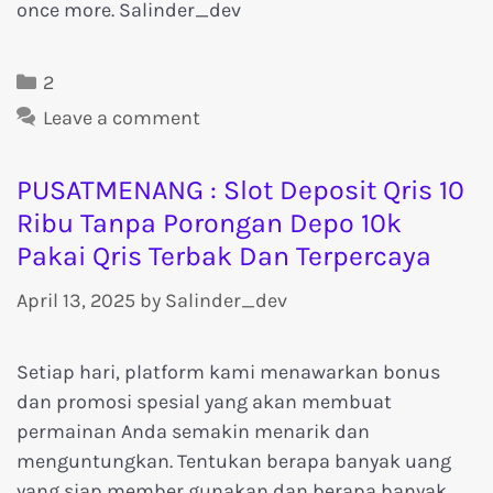
once more. Salinder_dev
2
Leave a comment
PUSATMENANG : Slot Deposit Qris 10
Ribu Tanpa Porongan Depo 10k
Pakai Qris Terbak Dan Terpercaya
April 13, 2025
by
Salinder_dev
Setiap hari, platform kami menawarkan bonus
dan promosi spesial yang akan membuat
permainan Anda semakin menarik dan
menguntungkan. Tentukan berapa banyak uang
yang siap member gunakan dan berapa banyak