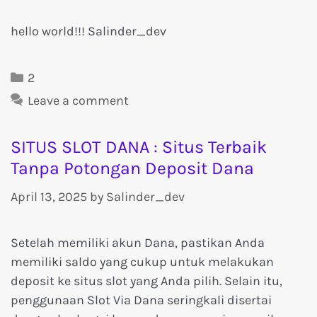
hello world!!! Salinder_dev
2
Leave a comment
SITUS SLOT DANA : Situs Terbaik
Tanpa Potongan Deposit Dana
April 13, 2025
by
Salinder_dev
Setelah memiliki akun Dana, pastikan Anda
memiliki saldo yang cukup untuk melakukan
deposit ke situs slot yang Anda pilih. Selain itu,
penggunaan Slot Via Dana seringkali disertai