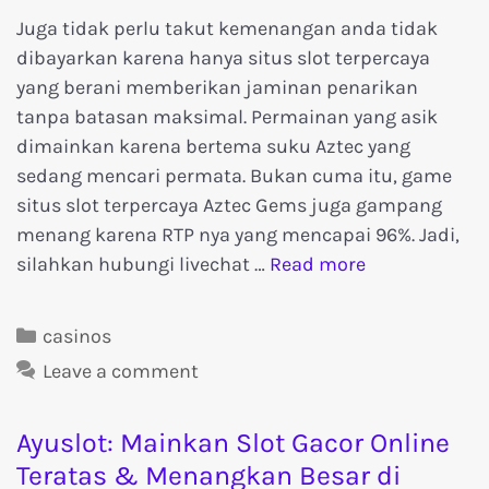
Juga tidak perlu takut kemenangan anda tidak
dibayarkan karena hanya situs slot terpercaya
yang berani memberikan jaminan penarikan
tanpa batasan maksimal. Permainan yang asik
dimainkan karena bertema suku Aztec yang
sedang mencari permata. Bukan cuma itu, game
situs slot terpercaya Aztec Gems juga gampang
menang karena RTP nya yang mencapai 96%. Jadi,
silahkan hubungi livechat …
Read more
casinos
Leave a comment
Ayuslot: Mainkan Slot Gacor Online
Teratas & Menangkan Besar di