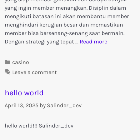
yang ingin member menangkan. Disiplin dalam
mengikuti batasan ini akan membantu member
menghindari kerugian besar dan memastikan
member bisa bersenang-senang saat bermain.
Dengan strategi yang tepat …
Read more
casino
Leave a comment
hello world
April 13, 2025
by
Salinder_dev
hello world!!! Salinder_dev