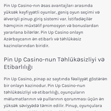
Pin Up Casino-nın əsas avantajları arasında
yüksək keyfiyyətli oyunlar, geniş oyun seçimi və
əlverişli pinup giriş sistemi var. İstifadəçilər
həmçinin müxtəlif promosyon və bonuslardan
yararlana bilərlər. Pin Up Casino onlayn
Azərbaycanın ən etibarlı və təhlükəsiz
kazinolarından biridir.
Pin Up Casino-nun Təhlükəsizliyi və
Etibarlılığı
Pin Up Casino, pinap az saytında fəaliyyət göstərən
bir onlayn kazinodur. Pin Up Casino-nun
təhlükəsizliyi və etibarlılığı, oyunçuların
məlumatlarının və pullarının qorunması üçün ən
yüksək səviyyədə təmin edilir. Pinup, oyunçulara