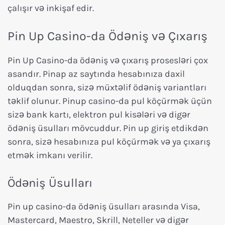
çalışır və inkişaf edir.
Pin Up Casino-da Ödəniş və Çıxarış
Pin Up Casino-da ödəniş və çıxarış prosesləri çox
asandır. Pinap az saytında hesabınıza daxil
olduqdan sonra, sizə müxtəlif ödəniş variantları
təklif olunur. Pinup casino-da pul köçürmək üçün
sizə bank kartı, elektron pul kisələri və digər
ödəniş üsulları mövcuddur. Pin up giriş etdikdən
sonra, sizə hesabınıza pul köçürmək və ya çıxarış
etmək imkanı verilir.
Ödəniş Üsulları
Pin up casino-da ödəniş üsulları arasında Visa,
Mastercard, Maestro, Skrill, Neteller və digər