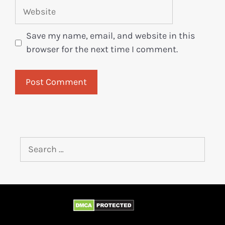
Save my name, email, and website in this
browser for the next time I comment.