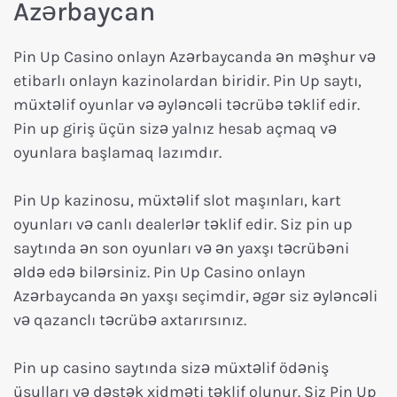
Azərbaycan
Pin Up Casino onlayn Azərbaycanda ən məşhur və
etibarlı onlayn kazinolardan biridir. Pin Up saytı,
müxtəlif oyunlar və əyləncəli təcrübə təklif edir.
Pin up giriş üçün sizə yalnız hesab açmaq və
oyunlara başlamaq lazımdır.
Pin Up kazinosu, müxtəlif slot maşınları, kart
oyunları və canlı dealerlər təklif edir. Siz pin up
saytında ən son oyunları və ən yaxşı təcrübəni
əldə edə bilərsiniz. Pin Up Casino onlayn
Azərbaycanda ən yaxşı seçimdir, əgər siz əyləncəli
və qazanclı təcrübə axtarırsınız.
Pin up casino saytında sizə müxtəlif ödəniş
üsulları və dəstək xidməti təklif olunur. Siz Pin Up