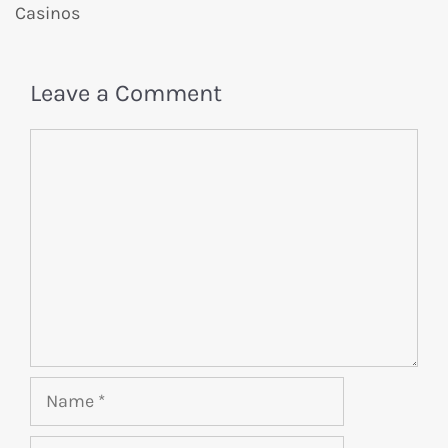
Casinos
Leave a Comment