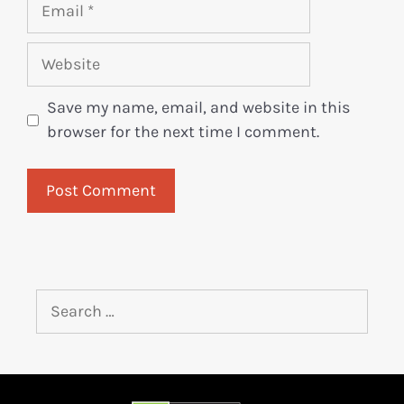
Save my name, email, and website in this
browser for the next time I comment.