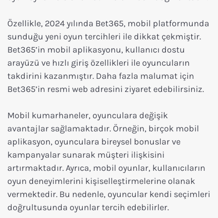
Özellikle, 2024 yılında Bet365, mobil platformunda
sunduğu yeni oyun tercihleri ile dikkat çekmiştir.
Bet365’in mobil aplikasyonu, kullanıcı dostu
arayüzü ve hızlı giriş özellikleri ile oyuncuların
takdirini kazanmıştır. Daha fazla malumat için
Bet365’in resmi web adresini ziyaret edebilirsiniz.
Mobil kumarhaneler, oyunculara değişik
avantajlar sağlamaktadır. Örneğin, birçok mobil
aplikasyon, oyunculara bireysel bonuslar ve
kampanyalar sunarak müşteri ilişkisini
artırmaktadır. Ayrıca, mobil oyunlar, kullanıcıların
oyun deneyimlerini kişiselleştirmelerine olanak
vermektedir. Bu nedenle, oyuncular kendi seçimleri
doğrultusunda oyunlar tercih edebilirler.