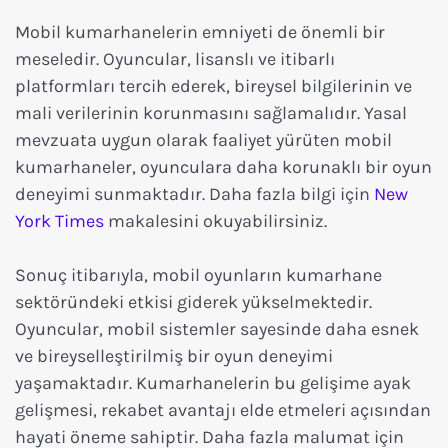
Mobil kumarhanelerin emniyeti de önemli bir
meseledir. Oyuncular, lisanslı ve itibarlı
platformları tercih ederek, bireysel bilgilerinin ve
mali verilerinin korunmasını sağlamalıdır. Yasal
mevzuata uygun olarak faaliyet yürüten mobil
kumarhaneler, oyunculara daha korunaklı bir oyun
deneyimi sunmaktadır. Daha fazla bilgi için
New
York Times
makalesini okuyabilirsiniz.
Sonuç itibarıyla, mobil oyunların kumarhane
sektöründeki etkisi giderek yükselmektedir.
Oyuncular, mobil sistemler sayesinde daha esnek
ve bireyselleştirilmiş bir oyun deneyimi
yaşamaktadır. Kumarhanelerin bu gelişime ayak
gelişmesi, rekabet avantajı elde etmeleri açısından
hayati öneme sahiptir. Daha fazla malumat için